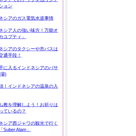
ション
ネシアのガス電気水道事情
ネシア人の強い味方！万能オ
カユプティ」
ネシアのタクシーや市バスは
交通手段！
手に入るインドネシアのパサ
場)
須！インドネシアの温泉の入
ム教を理解しよう！お祈りは
っているの？
ネシア西ジャワの観光で行く
Suber Alam」