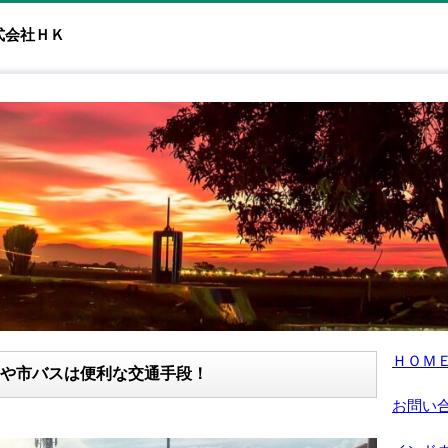
式会社ＨＫ
ＨＯＭ
や市バスは便利な交通手段！
お問い