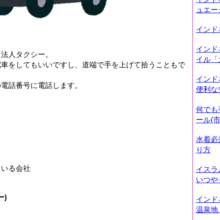
ュエー
インド
インド
る法人タクシー。
イル「
配車をしてもいいですし、道端で手を上げて拾うこともで
インド
の電話番号に電話します。
便利な
！
何でも
ール(市
水着必
り方
ている会社
イスラ
いつや
ー)
インド
温泉地「