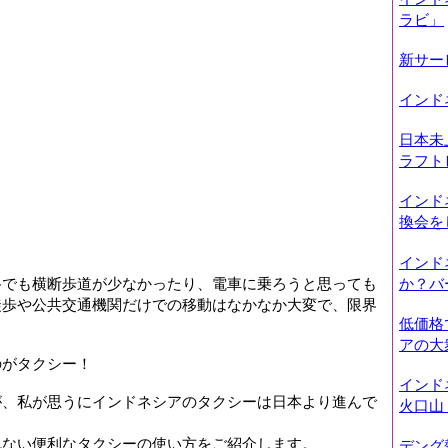
ラビ」
新サー
インド
日本未
ラフト
インド
換会を
インド
か？バ
路でも横断歩道が少なかったり、電車に乗ろうと思っても
徒歩や公共交通機関だけでの移動はなかなか大変で、限界
低価格
アの大
のがタクシー！
インド
が、私が思うにインドネシアのタクシーは日本より進んで
火口山
れない便利なタクシーの使い方をご紹介します。
デング