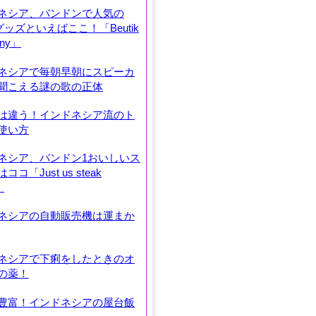
ネシア、バンドンで人気の
ngグッズといえばここ！「Beutik
any」
ネシアで毎朝早朝にスピーカ
聞こえる謎の歌の正体
は違う！インドネシア流のト
使い方
ネシア、バンドン1おいしいス
コ「Just us steak
」
ネシアの自動販売機は運まか
ネシアで下痢をしたときのオ
の薬！
豊富！インドネシアの屋台飯