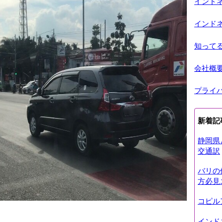
インド
インド
知って
会社概
プライ
新着記
静岡県
交通訳
バリの
方必見
コピル
インド