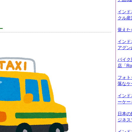
インド
クル産
ー
覚えた
インド
アグン
バイク
店「Roy
フォト
落なケー
インド
ーケー
日本の
ジネス
インド