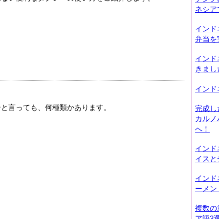
ネシア
インド
弁当を
インド
きまし
インド
ーと言っても、何種類かあります。
完成し
カルノ
へ！
インド
イスと
インド
ーメン
複数の
ア語3