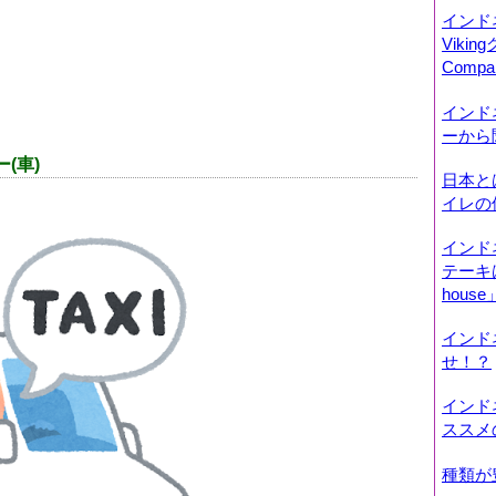
インド
Viki
Comp
インド
ーから
(車)
日本と
イレの
インド
テーキはコ
house
インド
せ！？
インド
ススメ
種類が