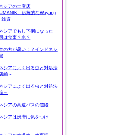
ネシアの土産店
UMANIK」伝統的なWayang
k・雑貨
ネシアでもし下痢になった
因は食事？水？
本の方が暑い！？インドネシ
候
ネシアによく出る虫と対処法
店編～
ネシアによく出る虫と対処法
編～
ネシアの高速バスの値段
ネシアは渋滞に気をつけ