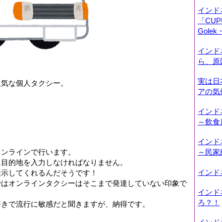
インド
「CUP
Gole
インド
ら、原
実は日
人気な個人タクシー。
アの気
、
インド
～飲食
インド
オンラインで行います。
～民家
に目的地を入力しなければなりません。
インド
表示してくれるんだそうです！
ではオンラインタクシーはそこまで発達していない印象で
インド
ろ？！
好きで流行に敏感だと聞きますが、納得です。