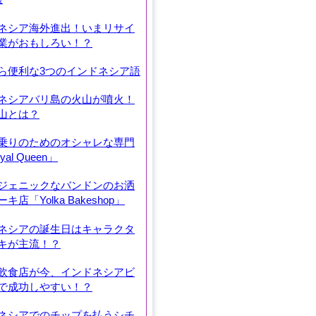
ネシア海外進出！いまリサイ
業がおもしろい！？
ら便利な3つのインドネシア語
ネシアバリ島の火山が噴火！
山とは？
乗りのためのオシャレな専門
al Queen」
ジェニックなバンドンのお洒
キ店「Yolka Bakeshop」
ネシアの誕生日はキャラクタ
キが主流！？
飲食店が今、インドネシアビ
で成功しやすい！？
ネシアでのチップを払うシチ